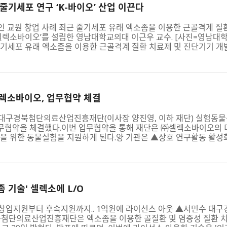
줄기세포 연구 ‘K-바이오’ 산업 이끈다
적인 교원 창업 사례 최근 줄기세포 유래 엑소좀을 이용한 근골격계 질
㈜셀렉소바이오’를 설립한 영남대학교의대 이근우 교수. [사진=영남대
기세포 유래 엑소좀을 이용한 근골격계 질환 치료제 및 진단기기 개발을
셀렉소바이오, 업무협약 체결
대구경북첨단의료산업진흥재단(이사장 양진영, 이하 재단) 실험동
업무협약을 체결했다.이번 업무협약을 통해 재단은 ㈜셀렉소바이오의 
을 위한 동물실험을 지원하게 된다.양 기관은 ▲상호 연구활동 활성화를
 기술' 셀렉소에 L/O
창업지원부터 후속지원까지.. 1억원에 라이선스 아웃 ▲서민수 
북첨단의료산업진흥재단은 엑소좀을 이용한 골질환 및 염증성 질환 치