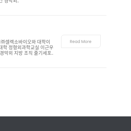
 경막외..
는 ㈜셀렉소바이오와 대학이
Read More
과대학 정형외과학교실 이근우
막외 지방 조직 줄기세포..