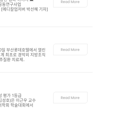
Read More
 공동연구사업
 [메디칼업저버 박선혜 기자]
20일 부산롯데호텔에서 열린
Read More
세계 최초로 경막외 지방조직
추질환 치료제..
 평가 1등급
Read More
김성호)은 이근우 교수
생의학회 학술대회에서